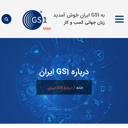
به GS1 ایران خوش آمدید
زبان جهانی كسب و كار
پرش
به
محتوا
درباره GS1 ایران
خانه
/
درباره GS1 ایران