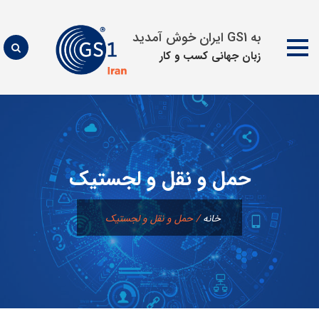
به GS1 ایران خوش آمدید
زبان جهانی كسب و كار
پرش
به
محتوا
حمل و نقل و لجستیک
خانه
/
حمل و نقل و لجستیک