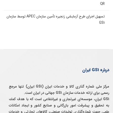
QR
تسهیل اجرای طرح آزمایشی زنجیره تأمین سازمان APEC توسط سازمان
GS1
درباره GS1 ایران
مرکز ملی شماره گذاری کالا و خدمات ایران (GS1 ایران) تنها مرجع
رسمی برای ارائه خدمات سازمان GS1 جهانی در ایران است.
GS1 ایران، موسسه‌ای غيرتجاری و غيرانتفاعی است كه با هدف كمك
به تحقيق و پيشرفت امور بازرگانی و صنايع كشور و ايجاد امكانات
علمی جهت شماره‌گذاری توليدات صنعتی، كالاهای تجارتی و خدمات