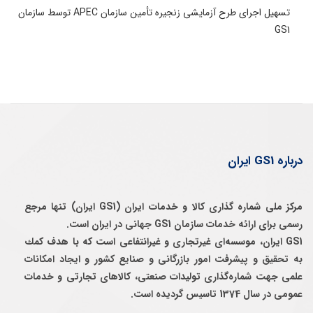
تسهیل اجرای طرح آزمایشی زنجیره تأمین سازمان APEC توسط سازمان
GS1
درباره GS1 ایران
مرکز ملی شماره گذاری کالا و خدمات ایران (GS1 ایران) تنها مرجع
رسمی برای ارائه خدمات سازمان GS1 جهانی در ایران است.
GS1 ایران، موسسه‌ای غيرتجاری و غيرانتفاعی است كه با هدف كمك
به تحقيق و پيشرفت امور بازرگانی و صنايع كشور و ايجاد امكانات
علمی جهت شماره‌گذاری توليدات صنعتی، كالاهای تجارتی و خدمات
عمومی در سال 1374 تاسيس گرديده است.