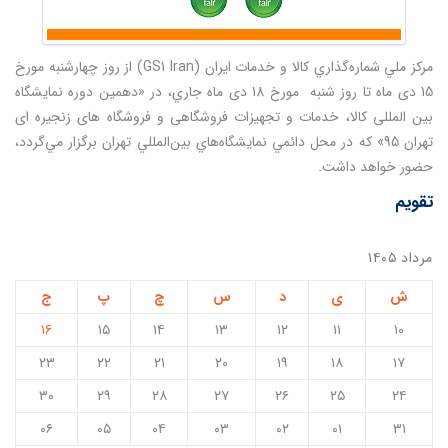
مركز ملي شماره‌گذاري كالا و خدمات ايران (GS1 Iran) از روز چهارشنبه مورخ
15 دی ماه تا روز شنبه مورخ 18 دی ماه جاري، در «دهمین دوره نمایشگاه
بین المللی کالا، خدمات و تجهیزات فروشگاهی و فروشگاه های زنجیره ای
تهران 95» كه در محل دائمي نمايشگاه‌هاي بين‌المللي تهران برگزار مي‌گردد،
حضور خواهد داشت.
تقویم
مرداد ۱۴۰۵
ش
ی
د
س
چ
پ
ج
۱۶
۱۵
۱۴
۱۳
۱۲
۱۱
۱۰
۲۳
۲۲
۲۱
۲۰
۱۹
۱۸
۱۷
۳۰
۲۹
۲۸
۲۷
۲۶
۲۵
۲۴
۰۶
۰۵
۰۴
۰۳
۰۲
۰۱
۳۱