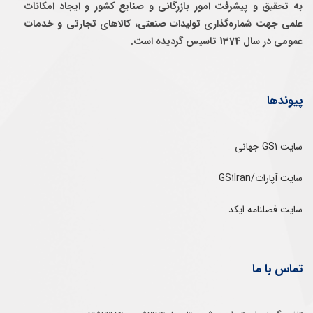
به تحقيق و پيشرفت امور بازرگانی و صنايع كشور و ايجاد امكانات
علمی جهت شماره‌گذاری توليدات صنعتی، كالاهای تجارتی و خدمات
عمومی در سال 1374 تاسيس گرديده است.
پیوندها
سایت GS1 جهانی
سایت آپارات/GS1Iran
سایت فصلنامه ایکد
تماس با ما