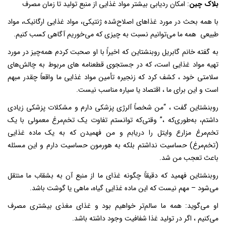
بلاک چین
: امکان ردیابی بیشتر مواد غذایی از منبع تولید تا زمان مصرف
با همه بحث در مورد غذاهای اصلاح‌شده ژنتیکی، مواد غذایی ارگانیک، مواد
طبیعی همه ما می‌توانیم نسبت به چیزی که می‌خوریم آگاهی کسب کنیم.
به گفته خانم گابریل روبنشتاین که اخیراً با او صحبت کردم همه‌چیز در مورد
تهیه مواد غذایی است، که در جستجوی قطعنامه های مربوط به چالش‌های
سلامتی خود ، کشف کرد که زنجیره تأمین مواد غذایی ما واقعاً چقدر مبهم
است و این برای ما ، اقتصاد یا سیاره مناسب نیست.
روبنشتاین گفت ، “من شخصاً آلرژی پزشکی دارم و مشکلات پزشکی زیادی
داشتم، به‌طوری‌که ،” وقتی‌که توانستم تفاوت یک تخم‌مرغ معمولی با یک
تخم‌مرغ مزارع وایتل را دریابم و من فهمیدن که به یک ماده غذایی
(تخم‌مرغ) حساسیت نداشتم بلکه به هورمون حساسیت دارم و این مسئله
باعث تعجب من شد.
روبنشتاین فهمید که دقیقاً چگونه غذای ما از منبع آن به بشقاب ما منتقل
می‌شود – مهم نیست که این ماده غذایی گیاه، ماهی یا گوشت باشد.
او می‌گوید: همه ما سالم‌تر خواهیم بود و غذای مغذی بیشتری مصرف
می‌کنیم ، اگر در تولید غذا شفافیت وجود داشته باشد.