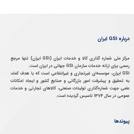
درباره GS1 ایران
مرکز ملی شماره گذاری کالا و خدمات ایران (GS1 ایران) تنها مرجع
رسمی برای ارائه خدمات سازمان GS1 جهانی در ایران است.
GS1 ایران، موسسه‌ای غيرتجاری و غيرانتفاعی است كه با هدف كمك
به تحقيق و پيشرفت امور بازرگانی و صنايع كشور و ايجاد امكانات
علمی جهت شماره‌گذاری توليدات صنعتی، كالاهای تجارتی و خدمات
عمومی در سال 1374 تاسيس گرديده است.
پیوندها