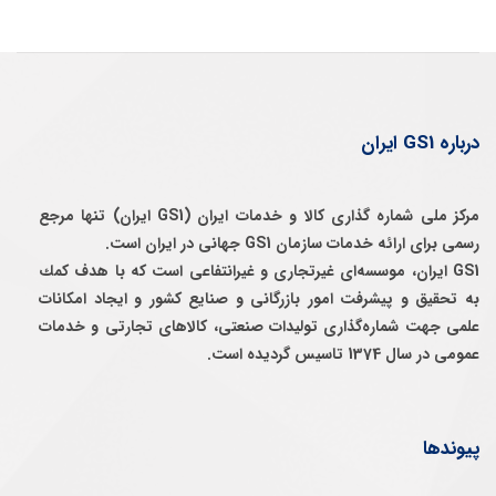
درباره GS1 ایران
مرکز ملی شماره گذاری کالا و خدمات ایران (GS1 ایران) تنها مرجع
رسمی برای ارائه خدمات سازمان GS1 جهانی در ایران است.
GS1 ایران، موسسه‌ای غيرتجاری و غيرانتفاعی است كه با هدف كمك
به تحقيق و پيشرفت امور بازرگانی و صنايع كشور و ايجاد امكانات
علمی جهت شماره‌گذاری توليدات صنعتی، كالاهای تجارتی و خدمات
عمومی در سال 1374 تاسيس گرديده است.
پیوندها