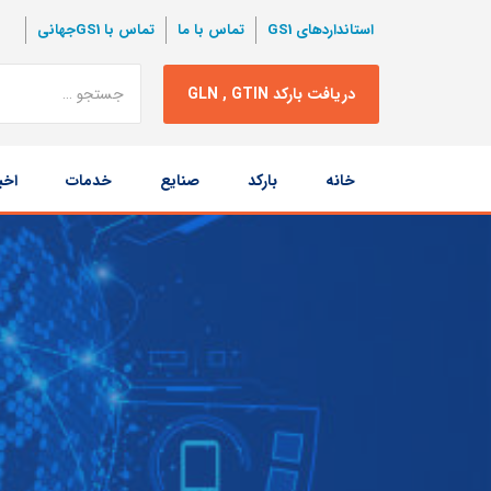
استانداردهای GS1
تماس با ما
تماس با GS1جهانی
نتبجه
دریافت بارکد GLN , GTIN
جستجو
پرش
خانه
بارکد
صنایع
خدمات
اخب
به
محتوا