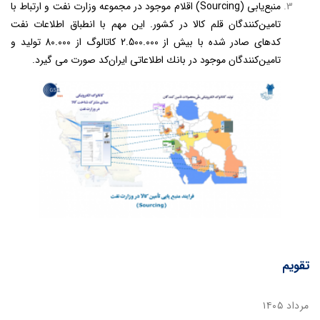
منبع‌يابی (Sourcing) اقلام موجود در مجموعه وزارت نفت و ارتباط با
تامين‌كنندگان قلم کالا در كشور. اين مهم با انطباق اطلاعات نفت
كدهای صادر شده با بيش از 2.500.000 كاتالوگ از 80.000 توليد و
تامين‌كنندگان موجود در بانك اطلاعاتی ايران‌كد صورت می گيرد.
تقویم
مرداد ۱۴۰۵