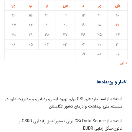
ش
ی
د
س
چ
پ
ج
۱۶
۱۵
۱۴
۱۳
۱۲
۱۱
۱۰
۲۳
۲۲
۲۱
۲۰
۱۹
۱۸
۱۷
۳۰
۲۹
۲۸
۲۷
۲۶
۲۵
۲۴
۰۶
۰۵
۰۴
۰۳
۰۲
۰۱
۳۱
۰۹
۰۸
۰۷
« تیر
اخبار و رویدادها
استفاده از استانداردهای GS1 برای بهبود ایمنی، ردیابی، و مدیریت دارو در
سیستم ملی بهداشت و درمان کشور انگلستان
استفاده از GS1 Data Source برای دستورالعمل پایداری CSRD و
قانون‌جنگل زدایی EUDR