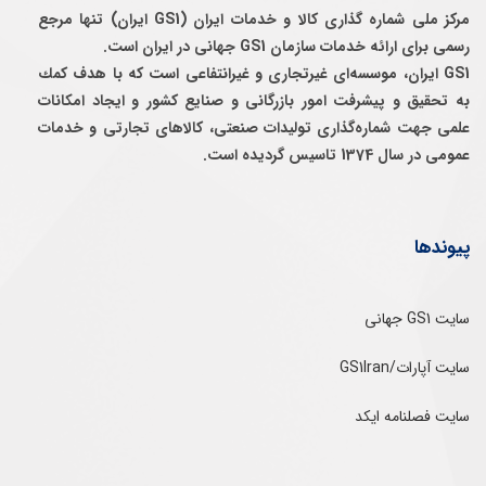
مرکز ملی شماره گذاری کالا و خدمات ایران (GS1 ایران) تنها مرجع
رسمی برای ارائه خدمات سازمان GS1 جهانی در ایران است.
GS1 ایران، موسسه‌ای غيرتجاری و غيرانتفاعی است كه با هدف كمك
به تحقيق و پيشرفت امور بازرگانی و صنايع كشور و ايجاد امكانات
علمی جهت شماره‌گذاری توليدات صنعتی، كالاهای تجارتی و خدمات
عمومی در سال 1374 تاسيس گرديده است.
پیوندها
سایت GS1 جهانی
سایت آپارات/GS1Iran
سایت فصلنامه ایکد