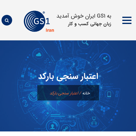
به GS1 ایران خوش آمدید
زبان جهانی كسب و كار
پرش
به
محتوا
اعتبار سنجی بارکد
خانه
/
اعتبار سنجی بارکد