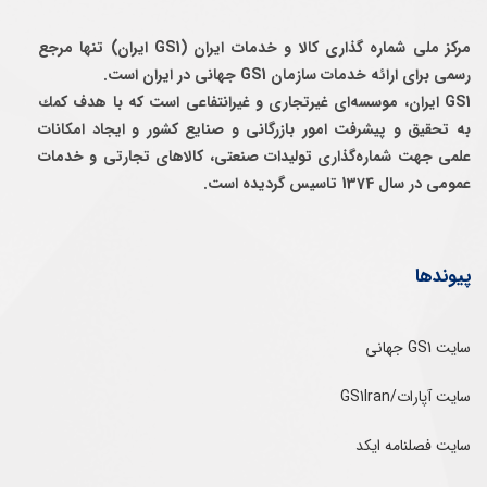
مرکز ملی شماره گذاری کالا و خدمات ایران (GS1 ایران) تنها مرجع
رسمی برای ارائه خدمات سازمان GS1 جهانی در ایران است.
GS1 ایران، موسسه‌ای غيرتجاری و غيرانتفاعی است كه با هدف كمك
به تحقيق و پيشرفت امور بازرگانی و صنايع كشور و ايجاد امكانات
علمی جهت شماره‌گذاری توليدات صنعتی، كالاهای تجارتی و خدمات
عمومی در سال 1374 تاسيس گرديده است.
پیوندها
سایت GS1 جهانی
سایت آپارات/GS1Iran
سایت فصلنامه ایکد