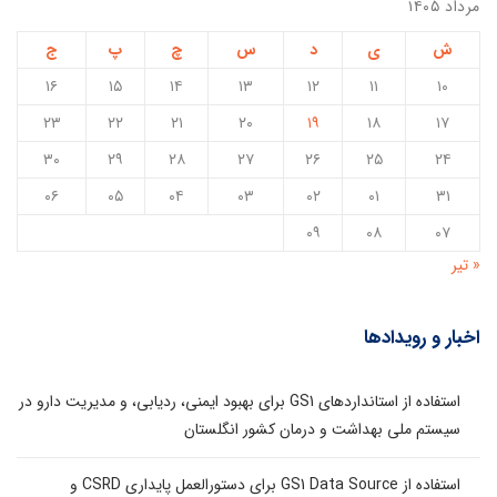
مرداد ۱۴۰۵
ش
ی
د
س
چ
پ
ج
۱۶
۱۵
۱۴
۱۳
۱۲
۱۱
۱۰
۲۳
۲۲
۲۱
۲۰
۱۹
۱۸
۱۷
۳۰
۲۹
۲۸
۲۷
۲۶
۲۵
۲۴
۰۶
۰۵
۰۴
۰۳
۰۲
۰۱
۳۱
۰۹
۰۸
۰۷
« تیر
اخبار و رویدادها
استفاده از استانداردهای GS1 برای بهبود ایمنی، ردیابی، و مدیریت دارو در
سیستم ملی بهداشت و درمان کشور انگلستان
استفاده از GS1 Data Source برای دستورالعمل پایداری CSRD و