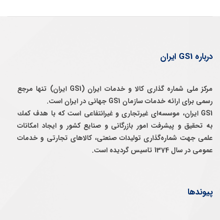
درباره GS1 ایران
مرکز ملی شماره گذاری کالا و خدمات ایران (GS1 ایران) تنها مرجع
رسمی برای ارائه خدمات سازمان GS1 جهانی در ایران است.
GS1 ایران، موسسه‌ای غيرتجاری و غيرانتفاعی است كه با هدف كمك
به تحقيق و پيشرفت امور بازرگانی و صنايع كشور و ايجاد امكانات
علمی جهت شماره‌گذاری توليدات صنعتی، كالاهای تجارتی و خدمات
عمومی در سال 1374 تاسيس گرديده است.
پیوندها