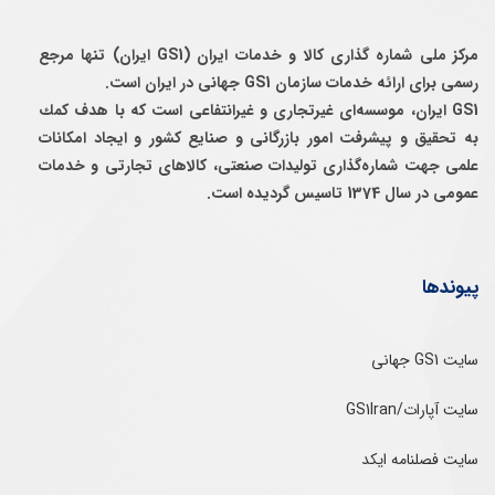
مرکز ملی شماره گذاری کالا و خدمات ایران (GS1 ایران) تنها مرجع
رسمی برای ارائه خدمات سازمان GS1 جهانی در ایران است.
GS1 ایران، موسسه‌ای غيرتجاری و غيرانتفاعی است كه با هدف كمك
به تحقيق و پيشرفت امور بازرگانی و صنايع كشور و ايجاد امكانات
علمی جهت شماره‌گذاری توليدات صنعتی، كالاهای تجارتی و خدمات
عمومی در سال 1374 تاسيس گرديده است.
پیوندها
سایت GS1 جهانی
سایت آپارات/GS1Iran
سایت فصلنامه ایکد