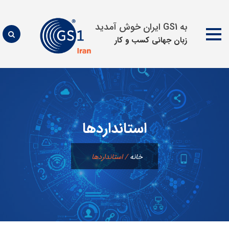
به GS1 ایران خوش آمدید
زبان جهانی كسب و كار
پرش
به
محتوا
استانداردها
خانه
/
استانداردها