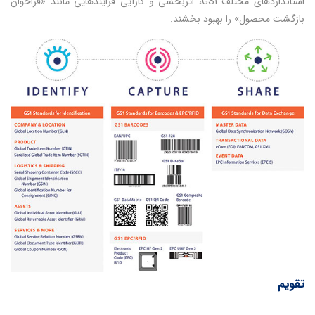
استانداردهای مختلف GS1، اثربخشی و کارآیی فرایندهایی مانند «فراخوان
بازگشت محصول» را بهبود بخشند.
تقویم