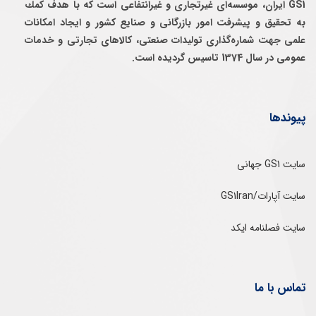
GS1 ایران، موسسه‌ای غيرتجاری و غيرانتفاعی است كه با هدف كمك
به تحقيق و پيشرفت امور بازرگانی و صنايع كشور و ايجاد امكانات
علمی جهت شماره‌گذاری توليدات صنعتی، كالاهای تجارتی و خدمات
عمومی در سال 1374 تاسيس گرديده است.
پیوندها
سایت GS1 جهانی
سایت آپارات/GS1Iran
سایت فصلنامه ایکد
تماس با ما