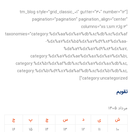
[tm_blog style=”grid_classic_01″ gutter=”30″ number=”12″
pagination=”pagination” pagination_align=”center”
columns=”xs:1;sm:2;lg:3″
taxonomies=”category:%d8%aa%d8%a7%db%8c%db%8c%d8%af
-%d8%a7%d8%b5%d8%a7%d9%84%d8%aa-
%da%a9%d8%a7%d9%84%d8%a7,
category:%d8%a7%d8%ae%d8%a8%d8%a7%d8%b1,
category:%d8%b1%d8%af%db%8c%d8%a7%d8%a8%db%8c,
category:%d8%b1%d9%87%da%af%db%8c%d8%b1%db%8c,
category:uncategorized”]
تقویم
مرداد ۱۴۰۵
ش
ی
د
س
چ
پ
ج
۱۶
۱۵
۱۴
۱۳
۱۲
۱۱
۱۰