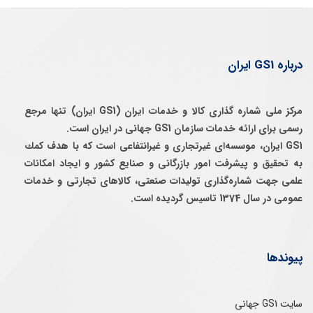
درباره GS1 ایران
مرکز ملی شماره گذاری کالا و خدمات ایران (GS1 ایران) تنها مرجع
رسمی برای ارائه خدمات سازمان GS1 جهانی در ایران است.
GS1 ایران، موسسه‌ای غيرتجاری و غيرانتفاعی است كه با هدف كمك
به تحقيق و پيشرفت امور بازرگانی و صنايع كشور و ايجاد امكانات
علمی جهت شماره‌گذاری توليدات صنعتی، كالاهای تجارتی و خدمات
عمومی در سال 1374 تاسيس گرديده است.
پیوندها
سایت GS1 جهانی