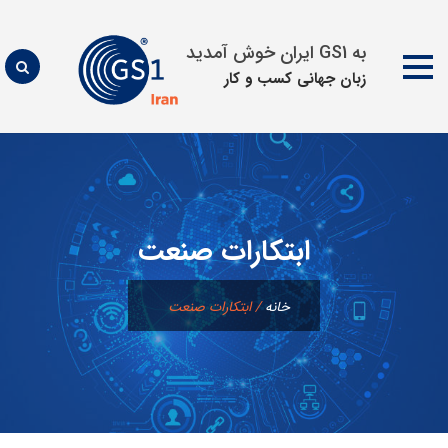
به GS1 ایران خوش آمدید
زبان جهانی كسب و كار
پرش
به
محتوا
ابتکارات صنعت
خانه
/
ابتکارات صنعت