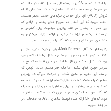
با استانداردهای GS1 روی بسته‌های محصول کنند، در حالی که
خرده‌فروشان می­بایست اطمینان حاصل کنند که اسکنرهای نقطه
فروش (POS) آنها برای خواندن بارکدهای جدید مجهز هستند.
انتظار می­رود که این انتقال به تدریج اتفاق بیفتد و افرادی که
این تحول را رهبری می‌کنند بهترین موقعیت برای گشودن و
توسعه قابلیت‌های ارزشمند جدید و ارائه مزایای بیشتری به
مشتریان، خریداران و مصرف‌کنندگان را دارا خواهند بود.
بنا به اظهارات آقای Mark Batenic، رئیس هیات مدیره سازمان
GS1 و رئیس اتحادیه خواربارفروشان مستقل (IGA) ، انتظار می­
رود که انتقال به کدهای QR با استانداردهای GS1 به تدریج در
سراسر جهان اتفاق بیفتد، اما یک چیز مسلم است: آنهایی که
توسط این تغییر و تحول شتاب و سرعت می‌گیرند، بهترین
موقعیت را خواهند داشت تا قابلیت‌های ارزشمند جدید را توسعه
دهند و مزایای بیشتری را برای مشتریان، خریداران و مصرف
کنندگان خود به ارمغان بیاورند. برای کسب اطلاعات بیشتر در
مورد کدهای QR ارائه شده توسط سازمان GS1، به صفحات زیر
مراجعه نمایید.