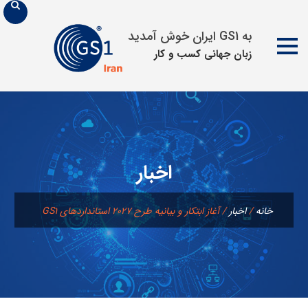
به GS1 ایران خوش آمدید
زبان جهانی كسب و كار
پرش
به
محتوا
اخبار
خانه
/
اخبار
/
آغاز ابتکار و بیانیه طرح 2027 استانداردهای GS1