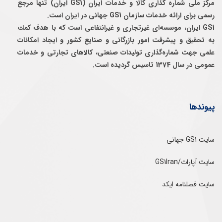
مرکز ملی شماره گذاری کالا و خدمات ایران (GS1 ایران) تنها مرجع
رسمی برای ارائه خدمات سازمان GS1 جهانی در ایران است.
GS1 ایران، موسسه‌ای غيرتجاری و غيرانتفاعی است كه با هدف كمك
به تحقيق و پيشرفت امور بازرگانی و صنايع كشور و ايجاد امكانات
علمی جهت شماره‌گذاری توليدات صنعتی، كالاهای تجارتی و خدمات
عمومی در سال 1374 تاسيس گرديده است.
پیوندها
سایت GS1 جهانی
سایت آپارات/GS1Iran
سایت فصلنامه ایکد