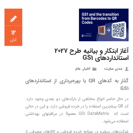
۱۲
آبان
آغاز ابتکار و بیانیه طرح 2027
استانداردهای GS1
مدیر سایت
اخبار
,
عام
گذار
به کدهای
QR
با
بهره‌­برداری از
استانداردهای
GS1
در حال حاضر انواع مختلفی از بارکدهای دو بعدی وجود دارد.
کد QR بیشترین استفاده را در خرده فروشی دارد، و این در حالی
است که GS1 DataMatrix معمولاً در مراقبت­های بهداشتی
استفاده می‌­شود.
شرکت‌های پیشرو در صنایع خرده فروشی و کالاهای مصرفی از