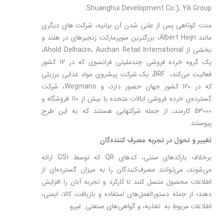
Shuanghui Development Co.), Yili Group.
مدت کوتاهی پس از علنی شدن آن بیانیه، شرکت های دیگری
مانند Albert Heijn، بزرگترین سوپرمارکت زنجیره­ای در هلند و
بخشی از Ahold Delhaize، Auchan Retail International،
یک گروه خرده فروشی چندملیتی فرانسوی که در 12 کشور
فعالیت می‌کند، BRF، یک شرکت پیشروی مواد غذایی برزیلی
که در 120 کشور جهان حضور دارد، و Wegmans، شرکت
گسترده‌­ی خرده فروشی ایالات متحده با بیش از 110 فروشگاه و
53000 کارمند، از جمله شرکت­هایی هستند که به این طرح
پیوستند.
تغییر و تحول در تجربه مصرف کننده‌­گان
برخلاف بارکدهای سنتی، کدهای QR که توسط GS1 ارائه
می‌شوند، می‌توانند مصرف‌کنندگان را به میزان گسترده‌ای از
اطلاعات محصول متصل کنند تا کارکرد و تجربه آنان را افزایش
دهند؛ از جمله دستورالعمل‌های استفاده و بازیافت کالا، ایمنی،
اطلاعات مربوط به تغذیه‌، و گواهی‌های صنعتی. غیرو.