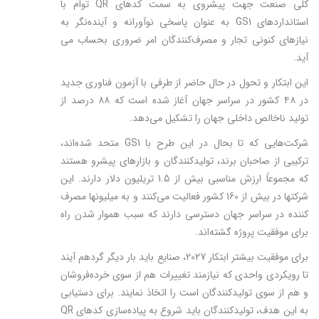
کلی صنعت جهت پیشروی به سمت کدهای QR توام با
استانداردهای GS1 به عنوان پاسخی نوآورانه و آینده‌نگر به
نیازهای کنونی تجار و مصرف‌کنندگان امر ضروری بحساب می­‌
آید.
این ابتکار و تحول در حال حاضر از طرفی با آزمون فناوری جدید
در ۴۸ کشور در سراسر جهان آغاز شده است که ۸۸ درصد از
تولید ناخالص داخلی جهان را تشکیل می‌دهد.
شرکت‌هایی که تا بحال در این طرح با GS1 متحد شده‌اند،
ترکیبی از صاحبان برند، تولیدکنندگان و بازارهای پیشرو هستند
که مجموعاً ارزش مناسبی بیش از 1.5 تریلیون دلار دارند. این
شرکت­ها در بیش از 160 کشور فعالیت می‌­کنند و به میلیون­ها مصرف­‌
کننده در سراسر جهان دسترسی دارند که سبب هموار شدن راه
برای موفقیت پروژه گشته‌­اند.
برای موفقیت بیشتر ابتکار 2027، صنایع باید بار دیگر گردهم آیند
تا رویکردی واحدی که نیازمند تغییرات هم از سوی خرده‌­فروشان
و هم از سوی تولیدکنندگان است را اتخاذ نمایند. برای دستیابی
به این هدف، تولیدکنندگان باید شروع به پیاده‌سازی کدهای QR