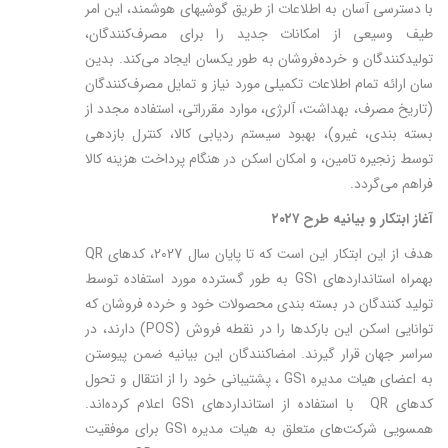
با دسترسی آسان به اطلاعات از طریق گوشی­های هوشمند، این امر
طیف وسیعی از امکانات جدید را برای مصرف‌کنندگان،
تولیدکنندگان و خرده‌فروشان به طور یکسان ایجاد می‌کند. بدین
سان ارائه تمام اطلاعات تکمیلی مورد نیاز و تمایل مصرف‌کنندگان
(تاریخ مصرف، بهداشت، آلرژی، موارد مقرراتی، استفاده مجدد از
بسته بندی، غیرو)، بهبود سیستم ردیابی کالا، کنترل بازدهی
توسط زنجیره تامین، و امکان اسکن در هنگام پرداخت هزینه کالا
فراهم می­‌گردد.
آغاز ابتکار و بیانیه طرح ۲۰۲۷
هدف از این ابتکار این است که تا پایان سال 2027، کدهای QR
بهمراه استانداردهای GS1 به طور گسترده مورد استفاده توسط
تولید کنندگان در بسته بندی محصولات خود و خرده فروشان که
توانایی اسکن این بارکدها را در نقطه فروش (POS) دارند، در
سراسر جهان قرار گیرند. امضاکنندگان این بیانیه ضمن پیوستن
به اعضای هیات مدیره GS1 ، پشتیبانی خود را از انتقال و تحول
کدهای‌ QR با استفاده از استانداردهای GS1 اعلام کرده­‌اند.
همسویی شرکت‌های متعلق به هیات مدیره GS1 برای موفقیت