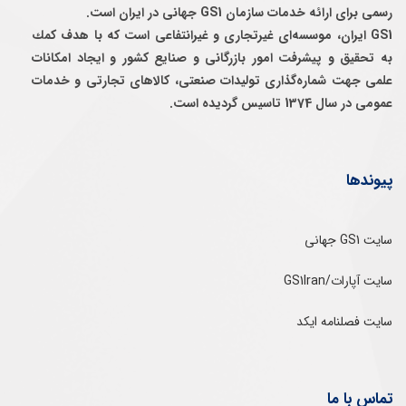
رسمی برای ارائه خدمات سازمان GS1 جهانی در ایران است.
GS1 ایران، موسسه‌ای غيرتجاری و غيرانتفاعی است كه با هدف كمك
به تحقيق و پيشرفت امور بازرگانی و صنايع كشور و ايجاد امكانات
علمی جهت شماره‌گذاری توليدات صنعتی، كالاهای تجارتی و خدمات
عمومی در سال 1374 تاسيس گرديده است.
پیوندها
سایت GS1 جهانی
سایت آپارات/GS1Iran
سایت فصلنامه ایکد
تماس با ما