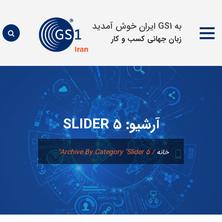
به GS1 ایران خوش آمدید
زبان جهانی كسب و كار
پرش
به
محتوا
آرشیو:
SLIDER 5
خانه
/
Archive By Category "slider 5"