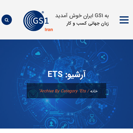
به GS1 ایران خوش آمدید
زبان جهانی كسب و كار
پرش
به
محتوا
آرشیو:
ETS
خانه
/
Archive By Category "ets"