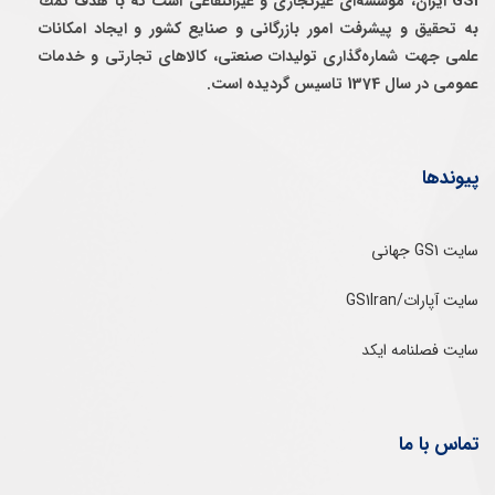
GS1 ایران، موسسه‌ای غيرتجاری و غيرانتفاعی است كه با هدف كمك
به تحقيق و پيشرفت امور بازرگانی و صنايع كشور و ايجاد امكانات
علمی جهت شماره‌گذاری توليدات صنعتی، كالاهای تجارتی و خدمات
عمومی در سال 1374 تاسيس گرديده است.
پیوندها
سایت GS1 جهانی
سایت آپارات/GS1Iran
سایت فصلنامه ایکد
تماس با ما