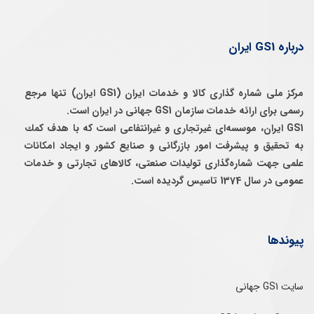
درباره GS1 ایران
مرکز ملی شماره گذاری کالا و خدمات ایران (GS1 ایران) تنها مرجع
رسمی برای ارائه خدمات سازمان GS1 جهانی در ایران است.
GS1 ایران، موسسه‌ای غيرتجاری و غيرانتفاعی است كه با هدف كمك
به تحقيق و پيشرفت امور بازرگانی و صنايع كشور و ايجاد امكانات
علمی جهت شماره‌گذاری توليدات صنعتی، كالاهای تجارتی و خدمات
عمومی در سال 1374 تاسيس گرديده است.
پیوندها
سایت GS1 جهانی