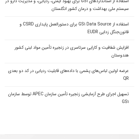
استفاده از استانداردهای GS1 برای بهبود ایمنی، ردیابی، و مدیریت دارو در
سیستم ملی بهداشت و درمان کشور انگلستان
استفاده از GS1 Data Source برای دستورالعمل پایداری CSRD و
قانون‌جنگل زدایی EUDR
افزایش شفافیت و کارایی سرتاسری در زنجیره تأمین مواد لبنی کشور
هندوستان
عرضه اولین لباس‌های پشمی با داده‌های قابلیت ردیابی در کد دو بعدی
QR
تسهیل اجرای طرح آزمایشی زنجیره تأمین سازمان APEC توسط سازمان
GS1