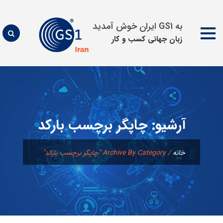
به GS1 ایران خوش آمدید
زبان جهانی كسب و كار
پرش
به
محتوا
آرشیو:
چاپگر برچسب بارکد
خانه
/
Archive By Category "چاپگر برچسب بارکد"