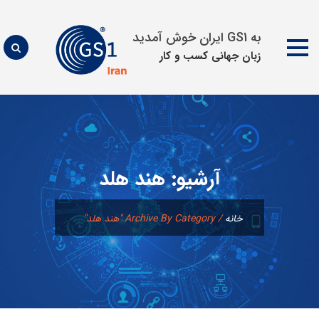
به GS1 ایران خوش آمدید
زبان جهانی كسب و كار
پرش
به
محتوا
آرشیو:
هند هلد
خانه
/
Archive By Category "هند هلد"