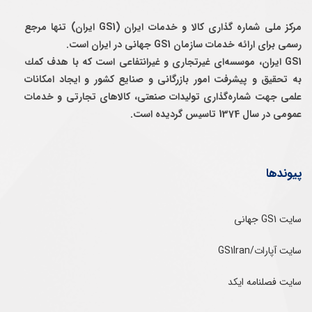
مرکز ملی شماره گذاری کالا و خدمات ایران (GS1 ایران) تنها مرجع
رسمی برای ارائه خدمات سازمان GS1 جهانی در ایران است.
GS1 ایران، موسسه‌ای غيرتجاری و غيرانتفاعی است كه با هدف كمك
به تحقيق و پيشرفت امور بازرگانی و صنايع كشور و ايجاد امكانات
علمی جهت شماره‌گذاری توليدات صنعتی، كالاهای تجارتی و خدمات
عمومی در سال 1374 تاسيس گرديده است.
پیوندها
سایت GS1 جهانی
سایت آپارات/GS1Iran
سایت فصلنامه ایکد