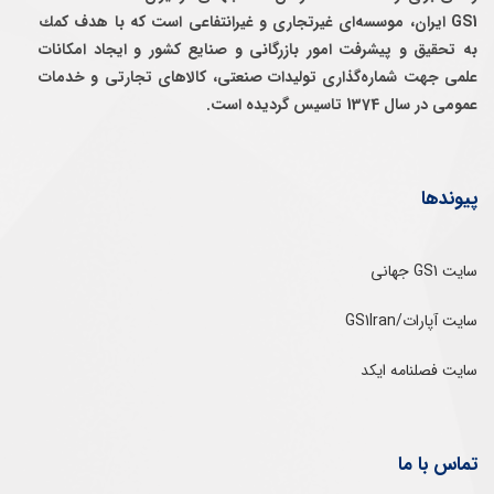
GS1 ایران، موسسه‌ای غيرتجاری و غيرانتفاعی است كه با هدف كمك
به تحقيق و پيشرفت امور بازرگانی و صنايع كشور و ايجاد امكانات
علمی جهت شماره‌گذاری توليدات صنعتی، كالاهای تجارتی و خدمات
عمومی در سال 1374 تاسيس گرديده است.
پیوندها
سایت GS1 جهانی
سایت آپارات/GS1Iran
سایت فصلنامه ایکد
تماس با ما