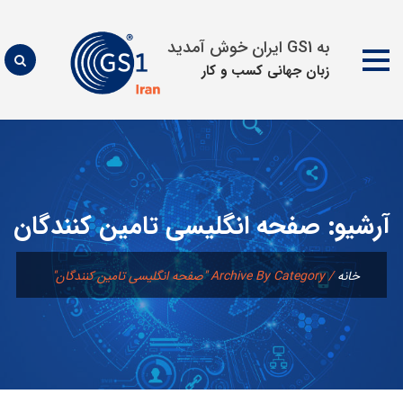
به GS1 ایران خوش آمدید
زبان جهانی كسب و كار
پرش
به
محتوا
آرشیو:
صفحه انگلیسی تامین کنندگان
خانه
/
Archive By Category "صفحه انگلیسی تامین کنندگان"