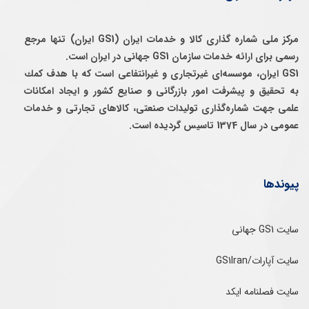
مرکز ملی شماره گذاری کالا و خدمات ایران (GS1 ایران) تنها مرجع
رسمی برای ارائه خدمات سازمان GS1 جهانی در ایران است.
GS1 ایران، موسسه‌ای غيرتجاری و غيرانتفاعی است كه با هدف كمك
به تحقيق و پيشرفت امور بازرگانی و صنايع كشور و ايجاد امكانات
علمی جهت شماره‌گذاری توليدات صنعتی، كالاهای تجارتی و خدمات
عمومی در سال 1374 تاسيس گرديده است.
پیوندها
سایت GS1 جهانی
سایت آپارات/GS1Iran
سایت فصلنامه ایکد