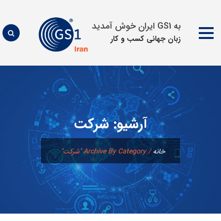
به GS1 ایران خوش آمدید
زبان جهانی كسب و كار
پرش
به
محتوا
آرشیو:
شرکت
خانه
/
Archive By Category "شرکت"