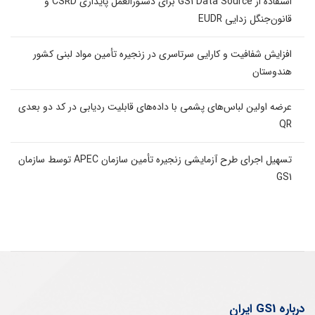
استفاده از GS1 Data Source برای دستورالعمل پایداری CSRD و
قانون‌جنگل زدایی EUDR
افزایش شفافیت و کارایی سرتاسری در زنجیره تأمین مواد لبنی کشور
هندوستان
عرضه اولین لباس‌های پشمی با داده‌های قابلیت ردیابی در کد دو بعدی
QR
تسهیل اجرای طرح آزمایشی زنجیره تأمین سازمان APEC توسط سازمان
GS1
درباره GS1 ایران