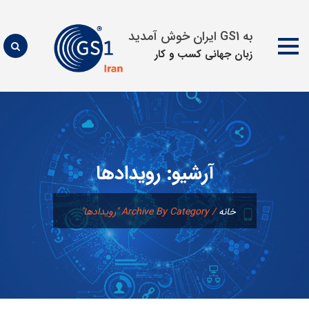
به GS1 ایران خوش آمدید
زبان جهانی كسب و كار
پرش
به
محتوا
آرشیو:
رويدادها
خانه
/
Archive By Category "رويدادها"