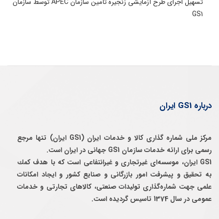
تسهیل اجرای طرح آزمایشی زنجیره تأمین سازمان APEC توسط سازمان
GS1
درباره GS1 ایران
مرکز ملی شماره گذاری کالا و خدمات ایران (GS1 ایران) تنها مرجع
رسمی برای ارائه خدمات سازمان GS1 جهانی در ایران است.
GS1 ایران، موسسه‌ای غيرتجاری و غيرانتفاعی است كه با هدف كمك
به تحقيق و پيشرفت امور بازرگانی و صنايع كشور و ايجاد امكانات
علمی جهت شماره‌گذاری توليدات صنعتی، كالاهای تجارتی و خدمات
عمومی در سال 1374 تاسيس گرديده است.