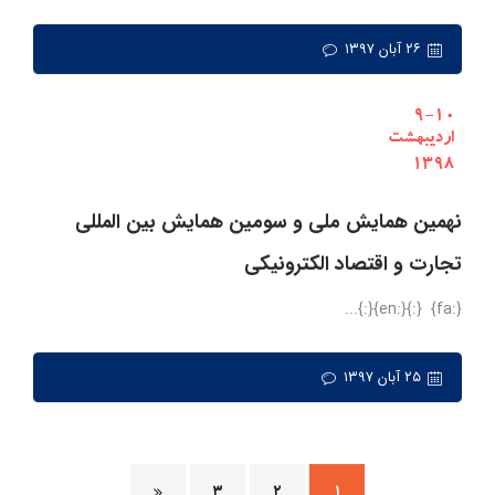
۲۶ آبان ۱۳۹۷
نهمین همایش ملی و سومین همایش بین المللی
تجارت و اقتصاد الکترونیکی
{:fa} {:}{:en}{:}...
۲۵ آبان ۱۳۹۷
۳
۲
۱