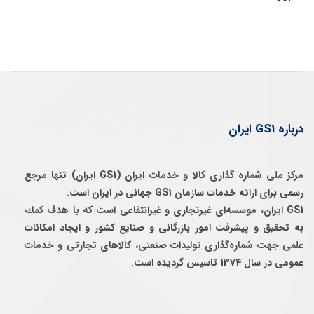
درباره GS1 ایران
مرکز ملی شماره گذاری کالا و خدمات ایران (GS1 ایران) تنها مرجع
رسمی برای ارائه خدمات سازمان GS1 جهانی در ایران است.
GS1 ایران، موسسه‌ای غيرتجاری و غيرانتفاعی است كه با هدف كمك
به تحقيق و پيشرفت امور بازرگانی و صنايع كشور و ايجاد امكانات
علمی جهت شماره‌گذاری توليدات صنعتی، كالاهای تجارتی و خدمات
عمومی در سال 1374 تاسيس گرديده است.