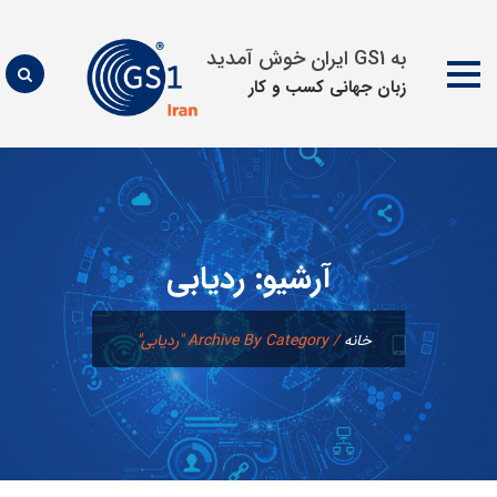
به GS1 ایران خوش آمدید
زبان جهانی كسب و كار
پرش
به
محتوا
آرشیو:
ردیابی
خانه
/
Archive By Category "ردیابی"