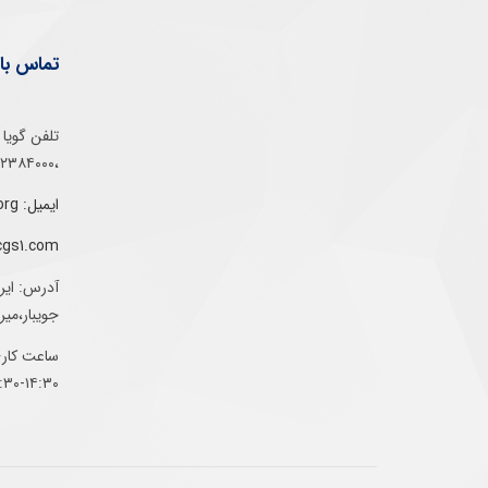
تماس با 
،۰۲۱۵۲۳۸۴۰۰۰
ایمیل: info@gs1-ir.org
cgs1.com
آدرس: ایر
جویبار،می
ساعت کاری:
۱۴:۳۰-۰۷:۳۰