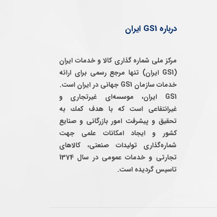
درباره GS1 ایران
مرکز ملی شماره گذاری کالا و خدمات ایران
(GS1 ایران) تنها مرجع رسمی برای ارائه
خدمات سازمان GS1 جهانی در ایران است.
GS1 ایران، موسسه‌ای غيرتجاری و
غيرانتفاعی است كه با هدف كمك به
تحقيق و پيشرفت امور بازرگانی و صنايع
كشور و ايجاد امكانات علمی جهت
شماره‌گذاری توليدات صنعتی، كالاهای
تجارتی و خدمات عمومی در سال 1374
تاسيس گرديده است.