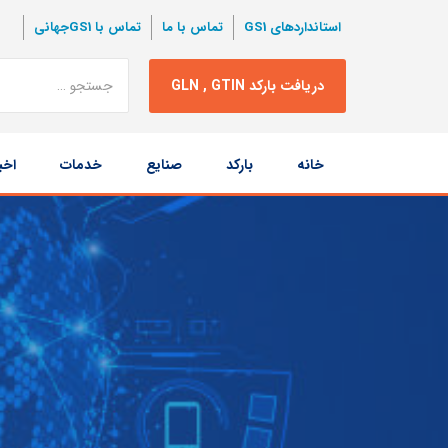
استانداردهای GS1
تماس با ما
تماس با GS1جهانی
نتبجه
دریافت بارکد GLN , GTIN
جستجو
پرش
خانه
بارکد
صنایع
خدمات
اخب
به
محتوا