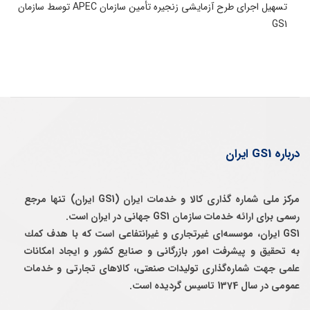
تسهیل اجرای طرح آزمایشی زنجیره تأمین سازمان APEC توسط سازمان
GS1
درباره GS1 ایران
مرکز ملی شماره گذاری کالا و خدمات ایران (GS1 ایران) تنها مرجع
رسمی برای ارائه خدمات سازمان GS1 جهانی در ایران است.
GS1 ایران، موسسه‌ای غيرتجاری و غيرانتفاعی است كه با هدف كمك
به تحقيق و پيشرفت امور بازرگانی و صنايع كشور و ايجاد امكانات
علمی جهت شماره‌گذاری توليدات صنعتی، كالاهای تجارتی و خدمات
عمومی در سال 1374 تاسيس گرديده است.