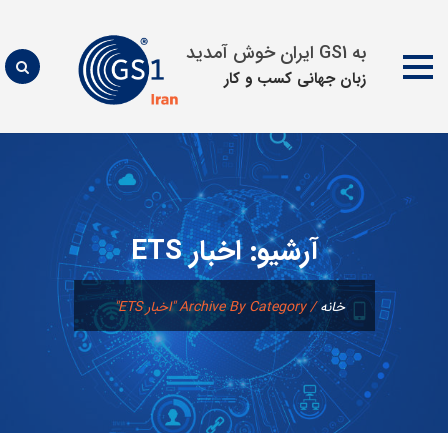
به GS1 ایران خوش آمدید
زبان جهانی كسب و كار
پرش
به
محتوا
آرشیو:
اخبار ETS
خانه
/
Archive By Category "اخبار ETS"