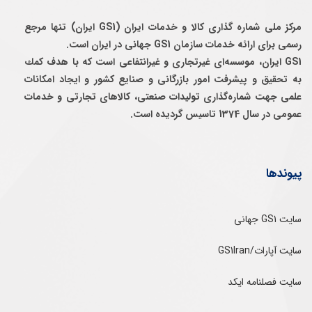
مرکز ملی شماره گذاری کالا و خدمات ایران (GS1 ایران) تنها مرجع
رسمی برای ارائه خدمات سازمان GS1 جهانی در ایران است.
GS1 ایران، موسسه‌ای غيرتجاری و غيرانتفاعی است كه با هدف كمك
به تحقيق و پيشرفت امور بازرگانی و صنايع كشور و ايجاد امكانات
علمی جهت شماره‌گذاری توليدات صنعتی، كالاهای تجارتی و خدمات
عمومی در سال 1374 تاسيس گرديده است.
پیوندها
سایت GS1 جهانی
سایت آپارات/GS1Iran
سایت فصلنامه ایکد